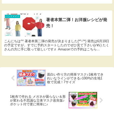
ぜひ動画を見てくれてる皆さんにも紹介したいと思...
ハンドメイド
著者本第二弾！お洋服レシピが発
売！
こんにちは^^ 著者本第二弾の発売が決まりました(*^-^*) 発売は6月19日
の予定ですが、すでに予約スタートしたのでぜひ見て下さい(≧∀≦) たく
さんの方に手に取って欲しいです♬ Amazonでの予約はこちら
YouTuber小春のあっ...
面白い作り方の簡単マスク♪1枚布でき
れいなラインができる♪100均の生地1
枚で完成！7サイズ
1枚布で作れる メガネが曇らない＆形
が変わる不思議な立体マスク改良版♪
ポケット付で更に簡単に♪