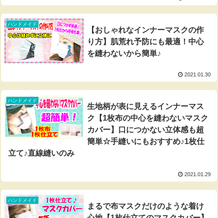
ハンドメイド
【おしゃれなインナーマスクの作
り方】肌荒れ予防にも最適！中心
を縫わないから簡単♪
2021.01.30
ハンドメイド
生地柄が表に見えるインナーマス
ク【1枚布の中心を縫わないマスク
カバー】口につかない立体感も超
簡単☆手縫いにもおすすめ♪1枚仕
立て♪直線縫いのみ
2021.01.29
ハンドメイド
まるで布マスクだけのような着け
心地【1枚仕立てのマスクカバー】