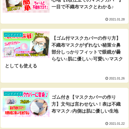
一目で不織布マスクとわかる♪
2021.01.28
ハンドメイド
【ゴム付マスクカバーの作り方】
不織布マスクがずれない秘策☆鼻
部分しっかりフィットで眼鏡が曇
らない♪肌に優しい♪可愛い♪マスク
としても使える
2021.01.26
ハンドメイド
ゴム付き【マスクカバーの作り
方】文句は言わせない！表は不織
布マスク♪内側は肌に優しい生地
2021.01.22