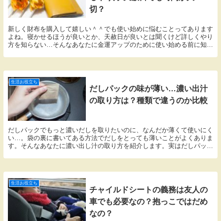
切？
新しく財布を購入して嬉しい＾＾でも使い始めに悩むことってあります
よね。寝かせるほうが良いとか、天赦日が良いとは聞くけど詳しくやり
方を知らない…そんなあなたに金運アップのために使い始める前に知っ
ておいてほしいことをまとめています。
生活お役立ち
だしパックの味が薄い…濃い出汁
の取り方は？種類で違うのか比較
だしパックでもっと濃いだしを取りたいのに、なんだか薄くて使いにく
い…。袋の裏に書いてある方法でだしをとっても薄いことがよくありま
す。そんなあなたに濃い出し汁の取り方を紹介します。実はだしパック
は種類によって違いもあるので比較してみました。
生活お役立ち
チャイルドシートの義務は友人の
車でも必要なの？抱っこではだめ
なの？