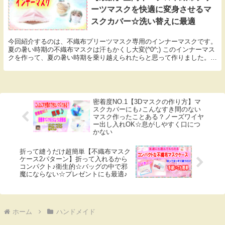
ーツマスクを快適に変身させるマ
スクカバー☆洗い替えに最適
今回紹介するのは、不織布プリーツマスク専用のインナーマスクです。
夏の暑い時期の不織布マスクは汗もかくし大変(^0^;) このインナーマス
クを作って、夏の暑い時期を乗り越えられたらと思って作りました。
マスクが口につかず空間が出来ることで、...
密着度NO.1【3Dマスクの作り方】マ
スクカバーにも♪こんなすき間のない
マスク作ったことある？ノーズワイヤ
ー出し入れOK☆息がしやすく口につ
かない
折って縫うだけ超簡単【不織布マスク
ケース2パターン】折って入れるから
コンパクト♪衛生的☆バッグの中で邪
魔にならない☆プレゼントにも最適♪
ホーム
ハンドメイド