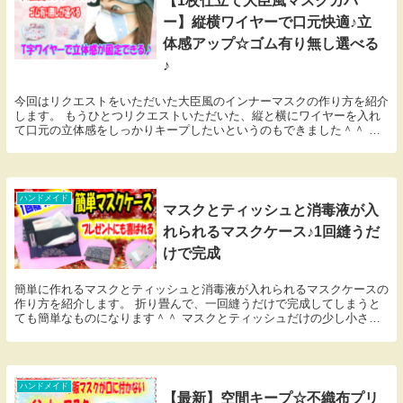
【1枚仕立て大臣風マスクカバ
ー】縦横ワイヤーで口元快適♪立
体感アップ☆ゴム有り無し選べる
♪
今回はリクエストをいただいた大臣風のインナーマスクの作り方を紹介
します。 もうひとつリクエストいただいた、縦と横にワイヤーを入れ
て口元の立体感をしっかりキープしたいというのもできました＾＾ 不
織布マスクのゴムが痛いという声も多いので、マスク...
ハンドメイド
マスクとティッシュと消毒液が入
れられるマスクケース♪1回縫うだ
けで完成
簡単に作れるマスクとティッシュと消毒液が入れられるマスクケースの
作り方を紹介します。 折り畳んで、一回縫うだけで完成してしまうと
ても簡単なものになります＾＾ マスクとティッシュだけの少し小さめ
の型紙も合わせて紹介させてもらいます。
ハンドメイド
【最新】空間キープ☆不織布プリ