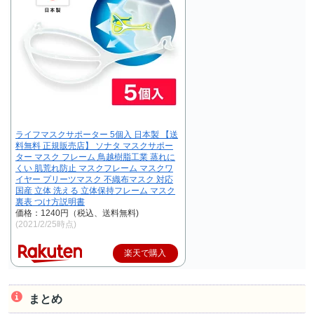
ライフマスクサポーター 5個入 日本製 【送
料無料 正規販売店】 ソナタ マスクサポー
ター マスク フレーム 鳥越樹脂工業 蒸れに
くい 肌荒れ防止 マスクフレーム マスクワ
イヤー プリーツマスク 不織布マスク 対応
国産 立体 洗える 立体保持フレーム マスク
裏表 つけ方説明書
価格：1240円（税込、送料無料)
(2021/2/25時点)
楽天で購入
まとめ