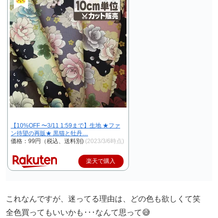
【10%OFF 〜3/11 1:59まで】生地 ★ファ
ン待望の再販★ 黒猫と牡丹…
価格：99円（税込、送料別)
(2023/3/6時点)
楽天で購入
これなんですが、迷ってる理由は、どの色も欲しくて笑
全色買ってもいいかも･･･なんて思って😅