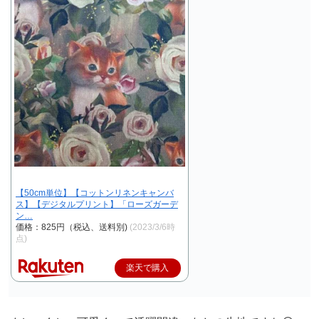
【50cm単位】【コットンリネンキャンバ
ス】【デジタルプリント】「ローズガーデ
ン…
価格：825円（税込、送料別)
(2023/3/6時
点)
楽天で購入