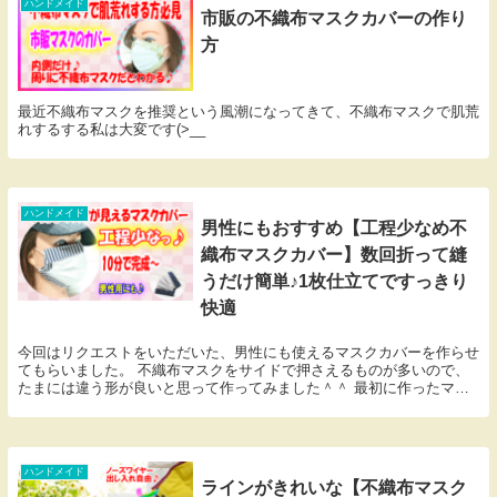
ハンドメイド
市販の不織布マスクカバーの作り
方
最近不織布マスクを推奨という風潮になってきて、不織布マスクで肌荒
れするする私は大変です(>__
ハンドメイド
男性にもおすすめ【工程少なめ不
織布マスクカバー】数回折って縫
うだけ簡単♪1枚仕立てですっきり
快適
今回はリクエストをいただいた、男性にも使えるマスクカバーを作らせ
てもらいました。 不織布マスクをサイドで押さえるものが多いので、
たまには違う形が良いと思って作ってみました＾＾ 最初に作ったマス
クカバーと似ていますが、もっと簡単に作れるように...
ハンドメイド
ラインがきれいな【不織布マスク