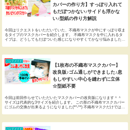
カバーの作り方】すっぽり入れて
もだぼつかない♪サイドも浮かな
い♪型紙の作り方解説
今回はリクエストをいただいていた、不織布マスクが中にすっぽり収ま
るタイプのマスクカバーを紹介します。 不織布マスクを中に入れるタ
イプは、どうしてもだぼついた感じになりやすくてかなり悩みました
が、型紙の調節が出来たのでぜひ参考にして下さい♪ ...
ハンドメイド
【1枚布の不織布マスクカバー】
改良版♪ゴム通しができました♪息
もしやすい♪中心を縫わずに立体
☆型紙不要
今回は前回作らせていただいたマスクカバーの改良版になります＾＾
サイズは代表的な3サイズを紹介します。 この形の不織布マスクカバー
にゴムの交換が出来るようになりました(*^-^*) 不織布マスクだけではサ
イドのすき間が埋められないですが、こ...
ハンドメイド