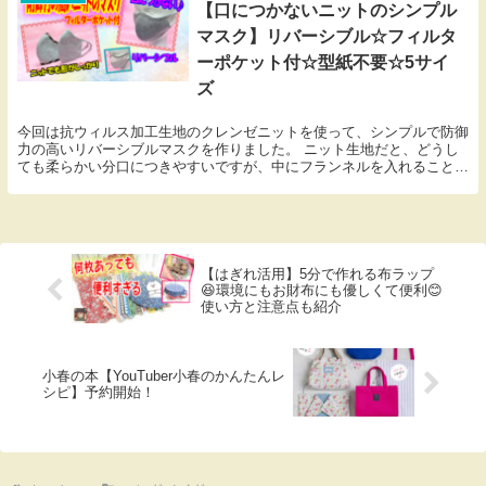
【口につかないニットのシンプル
マスク】リバーシブル☆フィルタ
ーポケット付☆型紙不要☆5サイ
ズ
今回は抗ウィルス加工生地のクレンゼニットを使って、シンプルで防御
力の高いリバーシブルマスクを作りました。 ニット生地だと、どうし
ても柔らかい分口につきやすいですが、中にフランネルを入れることで
しっかり形が崩れないものが作れます。 型紙も不要...
【はぎれ活用】5分で作れる布ラップ
😆環境にもお財布にも優しくて便利😊
使い方と注意点も紹介
小春の本【YouTuber小春のかんたんレ
シピ】予約開始！