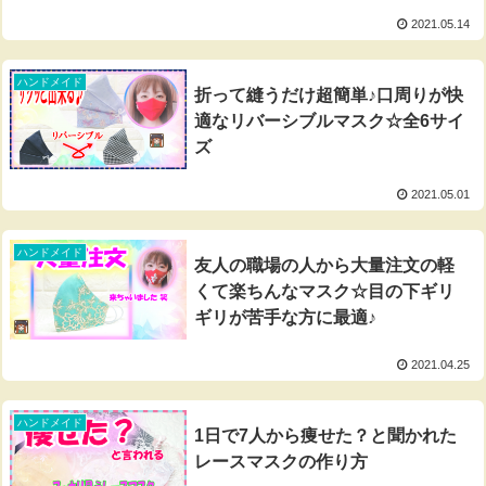
2021.05.14
ハンドメイド
折って縫うだけ超簡単♪口周りが快
適なリバーシブルマスク☆全6サイ
ズ
2021.05.01
ハンドメイド
友人の職場の人から大量注文の軽
くて楽ちんなマスク☆目の下ギリ
ギリが苦手な方に最適♪
2021.04.25
ハンドメイド
1日で7人から痩せた？と聞かれた
レースマスクの作り方