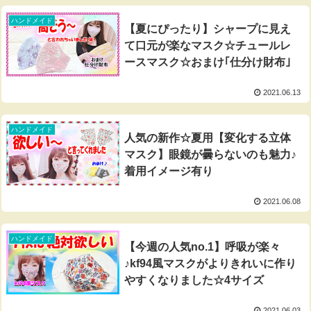
ハンドメイド
【夏にぴったり】シャープに見え
て口元が楽なマスク☆チュールレ
ースマスク☆おまけ｢仕分け財布｣
2021.06.13
ハンドメイド
人気の新作☆夏用【変化する立体
マスク】眼鏡が曇らないのも魅力♪
着用イメージ有り
2021.06.08
ハンドメイド
【今週の人気no.1】呼吸が楽々
♪kf94風マスクがよりきれいに作り
やすくなりました☆4サイズ
2021.06.03